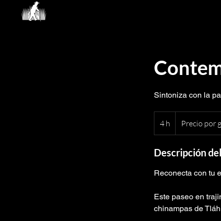
LOS TULARES DEL ABUELO
Contem
Sintoniza con la p
Precio
por
4 h
4
Precio por 
grupo
h
Descripción del
Reconecta con tu e
Este paseo en traji
chinampas de Tláh