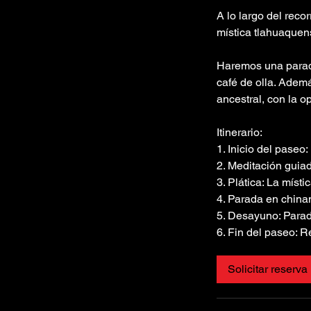
A lo largo del reco
mística tlahuaquens
Haremos una parada
café de olla. Adem
ancestral, con la o
Itinerario:
1. Inicio del pase
2. Meditación guiad
3. Plática: La míst
4. Parada en china
5. Desayuno: Parada
6. Fin del paseo: 
Solicitar reserva