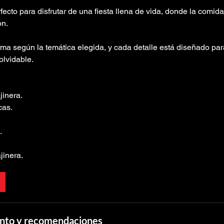
rfecto para disfrutar de una fiesta llena de vida, donde la comid
ón.
rma según la temática elegida, y cada detalle está diseñado pa
lvidable.
jinera.
cas.
.
jinera.
vento y recomendaciones