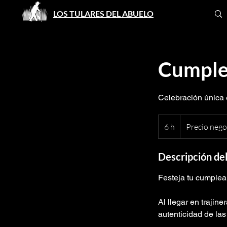
LOS TULARES DEL ABUELO
Cumple
Celebración única 
Precio
negociable
6 h
6
Precio nego
h
Descripción del
Festeja tu cumplea
Al llegar en trajin
autenticidad de la