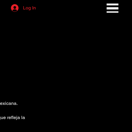
Log In
mexicana.
ue refleja la