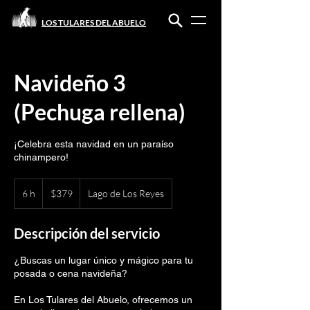
LOS TULARES DEL ABUELO
Navideño 3
(Pechuga rellena)
¡Celebra esta navidad en un paraíso
chinampero!
379
pesos
6 h
6
$379
Lago de Los Reyes
mexicanos
h
Descripción del servicio
¿Buscas un lugar único y mágico para tu
posada o cena navideña?
En Los Tulares del Abuelo, ofrecemos un