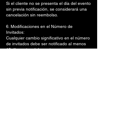
Si el cliente no se presenta el día del evento
sin previa notificación, se considerará una
cancelación sin reembolso.
6. Modificaciones en el Número de
Invitados:
Cualquier cambio significativo en el número
de invitados debe ser notificado al menos
15 días antes del evento.
La reducción en el número de invitados no
alterará el costo final acordado.
Datos de contacto
Lago de Los Reyes
Lago de Los Reyes, Gabriel Hernández, La
Guadalupe, Mexico City, CDMX, Mexico
+52 561313 0066
contacto@lostulares.mx