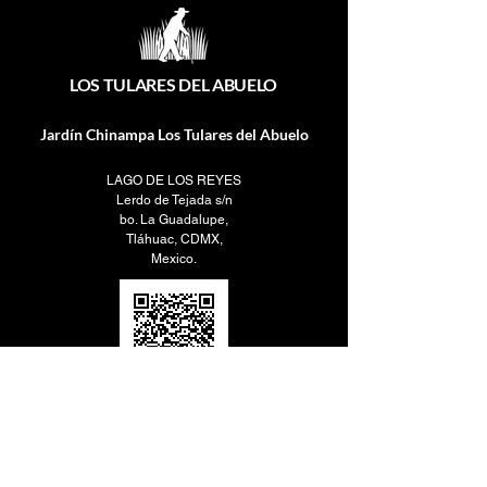
LOS TULARES DEL ABUELO
Jardín Chinampa Los Tulares del Abuelo
LAGO DE LOS REYES
Lerdo de Tejada s/n
bo. La Guadalupe,
Tláhuac, CDMX,
Mexico.
Contacto
56 1313 0066