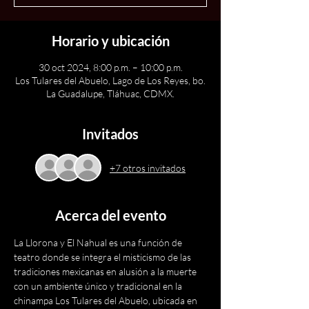
Horario y ubicación
30 oct 2024, 8:00 p.m. – 10:00 p.m.
Los Tulares del Abuelo, Lago de Los Reyes, bo.
La Guadalupe, Tláhuac, CDMX.
Invitados
+7 otros invitados
Acerca del evento
La Llorona y El Nahual es una función de 
teatro donde se integra el misticismo de las 
tradiciones mexicanas en alusión a la muerte 
con un ambiente único y tradicional en la 
chinampa Los Tulares del Abuelo, ubicada en 