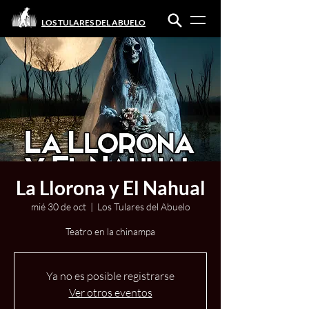
LOS TULARES DEL ABUELO
La Llorona y El Nahual
mié 30 de oct
  |  
Los Tulares del Abuelo
Teatro en la chinampa
Ya no es posible registrarse
Ver otros eventos