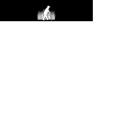
LOS TULARES DEL ABUELO
Jardín Chinampa Los Tulares del Abuelo
LAGO DE LOS REYES
Lerdo de Tejada s/n
bo. La Guadalupe,
Tláhuac, CDMX,
Mexico.
Contacto