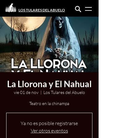
LOS TULARES DEL ABUELO
La Llorona y El Nahual
vie 01 de nov
  |  
Los Tulares del Abuelo
Teatro en la chinampa
Ya no es posible registrarse
Ver otros eventos