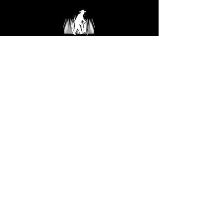
LOS TULARES DEL ABUELO
Jardín Chinampa Los Tulares del Abuelo
LAGO DE LOS REYES
Lerdo de Tejada s/n
bo. La Guadalupe,
Tláhuac, CDMX,
Mexico.
Contacto