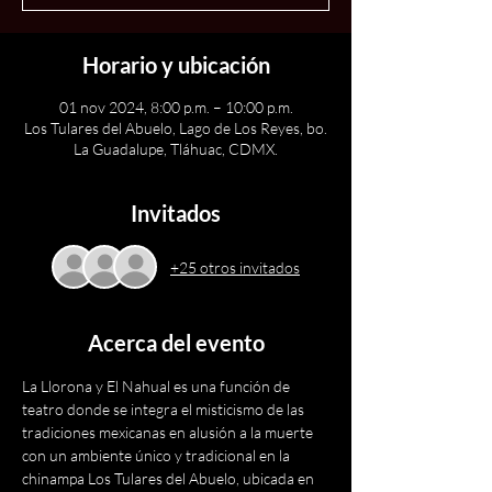
Horario y ubicación
01 nov 2024, 8:00 p.m. – 10:00 p.m.
Los Tulares del Abuelo, Lago de Los Reyes, bo.
La Guadalupe, Tláhuac, CDMX.
Invitados
+25 otros invitados
Acerca del evento
La Llorona y El Nahual es una función de 
teatro donde se integra el misticismo de las 
tradiciones mexicanas en alusión a la muerte 
con un ambiente único y tradicional en la 
chinampa Los Tulares del Abuelo, ubicada en 