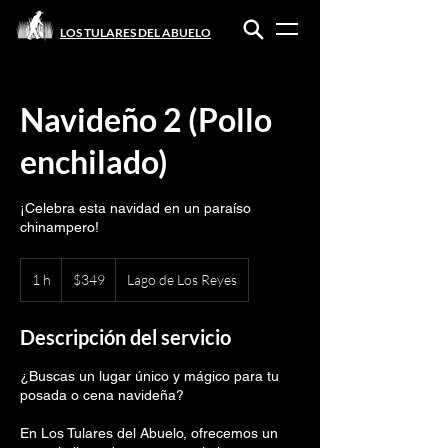
LOS TULARES DEL ABUELO
Navideño 2 (Pollo
enchilado)
¡Celebra esta navidad en un paraíso
chinampero!
349
pesos
1 h
1
$349
Lago de Los Reyes
mexicanos
Descripción del servicio
¿Buscas un lugar único y mágico para tu
posada o cena navideña?
En Los Tulares del Abuelo, ofrecemos un