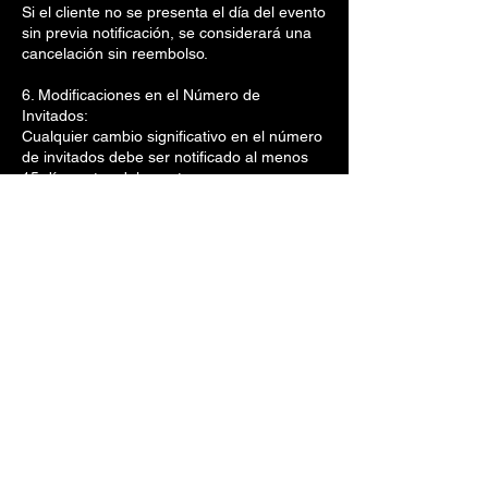
Si el cliente no se presenta el día del evento
sin previa notificación, se considerará una
cancelación sin reembolso.
6. Modificaciones en el Número de
Invitados:
Cualquier cambio significativo en el número
de invitados debe ser notificado al menos
15 días antes del evento.
La reducción en el número de invitados no
alterará el costo final acordado.
Datos de contacto
Lago de Los Reyes
Lago de Los Reyes, Gabriel Hernández, La
Guadalupe, Mexico City, CDMX, Mexico
+52 561313 0066
contacto@lostulares.mx