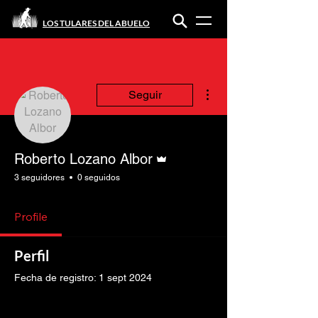
LOS TULARES DEL ABUELO
Más acciones
Seguir
Administrador
Roberto Lozano Albor
3 seguidores
0 seguidos
Profile
Perfil
Fecha de registro: 1 sept 2024