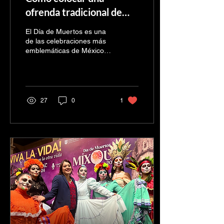
ofrenda tradicional de
Día de Muertos
El Día de Muertos es una
de las celebraciones más
emblemáticas de México.
Su origen se remonta a
tiempos prehispánicos, y
con el tiempo...
27
0
1