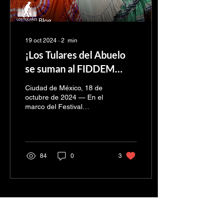
19 oct 2024
∙
2
min
¡Los Tulares del Abuelo
se suman al FIDDEM
2024 con la obra ‘La
Ciudad de México, 18 de
Llorona y El Nahual’!
octubre de 2024 — En el
marco del Festival
Internacional de Día de
Muertos 2024 (FIDDEM) ,
la Alcaldía Tláhuac...
84
0
3
Cargar más