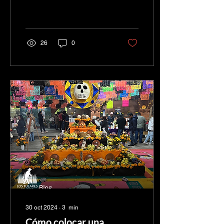
calendario; es una
celebración llena de color,
amor y tradición, en la
que...
26
0
30 oct 2024
∙
3
min
Cómo colocar una