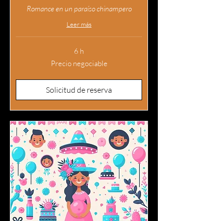
Romance en un paraíso chinampero
Leer más
6 h
Precio
Precio negociable
negociable
Solicitud de reserva