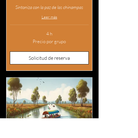
Sintoniza con la paz de las chinampas
Leer más
4 h
Precio
Precio por grupo
por
grupo
Solicitud de reserva