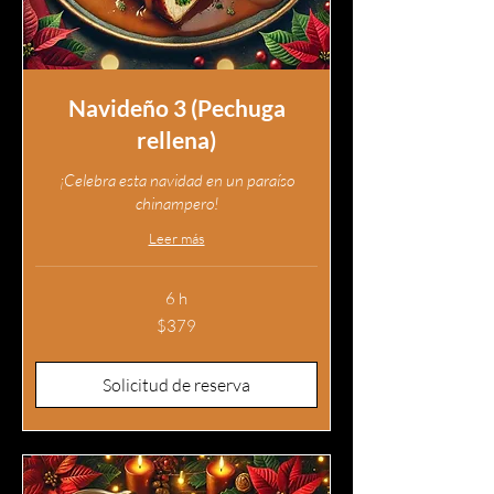
Navideño 3 (Pechuga
rellena)
¡Celebra esta navidad en un paraíso
chinampero!
Leer más
6 h
379
$379
pesos
mexicanos
Solicitud de reserva