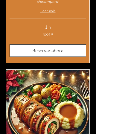
chinampero!
Leer más
1 h
349
$349
pesos
mexicanos
Reservar ahora