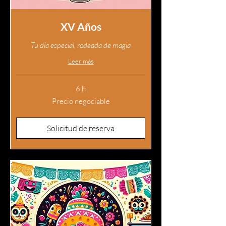
XV Años
Tu día especial, rodeada de magia
Leer más
6 h
Precio
Precio negociable
negociable
Solicitud de reserva