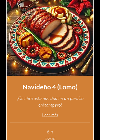
Navideño 4 (Lomo)
¡Celebra esta navidad en un paraíso
chinampero!
Leer más
6 h
399
$399