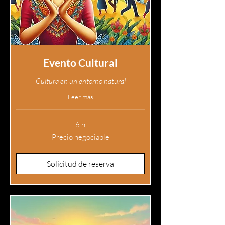
Evento Cultural
Cultura en un entorno natural
Leer más
6 h
Precio
Precio negociable
negociable
Solicitud de reserva