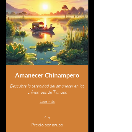
Amanecer Chinampero
Descubre la serenidad del amanecer en las
chinampas de Tláhuac
Leer más
4 h
Precio
Precio por grupo
por
grupo