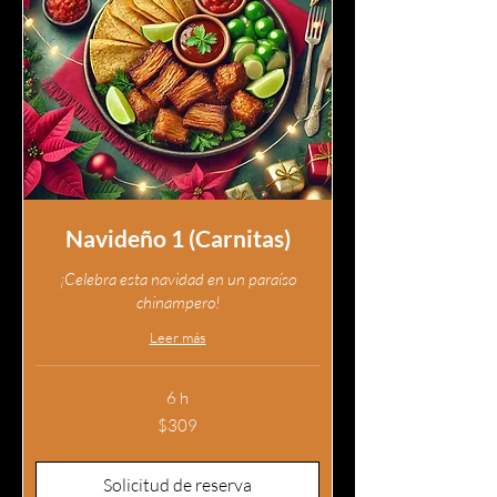
Navideño 1 (Carnitas)
¡Celebra esta navidad en un paraíso
chinampero!
Leer más
6 h
309
$309
pesos
mexicanos
Solicitud de reserva